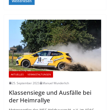
Weiterlesen
AKTUELLES
VERANSTALTUNGEN
25. September 2023
Manuel Wunderlich
Klassensiege und Ausfälle bei
der Heimrallye
Motorsportler des MSC Holzhausen/H. e.V. im ADAC