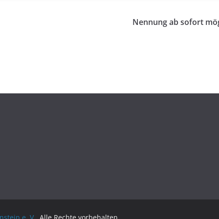
Nennung ab sofort mög
stein e. V.
. Alle Rechte vorbehalten.