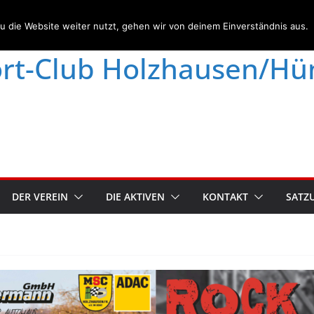
den nicht abgewickelt.
Verwerfen
 die Website weiter nutzt, gehen wir von deinem Einverständnis aus.
rt-Club Holzhausen/Hüns
DER VEREIN
DIE AKTIVEN
KONTAKT
SATZ