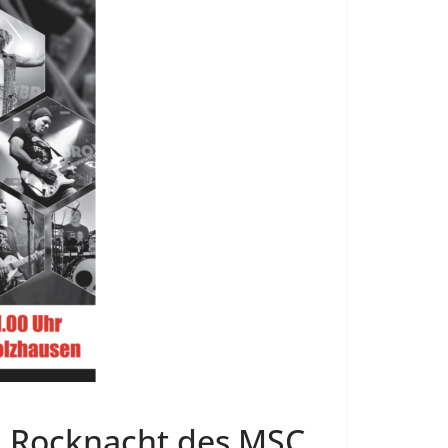
d Rocknacht des MSC