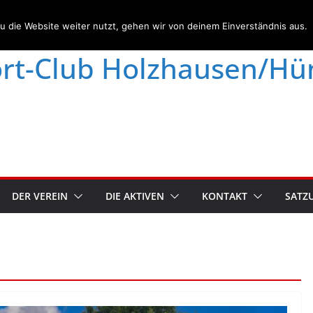
den nicht abgewickelt.
Verwerfen
 die Website weiter nutzt, gehen wir von deinem Einverständnis aus.
rt-Club Holzhausen/Hüns
DER VEREIN
DIE AKTIVEN
KONTAKT
SATZ