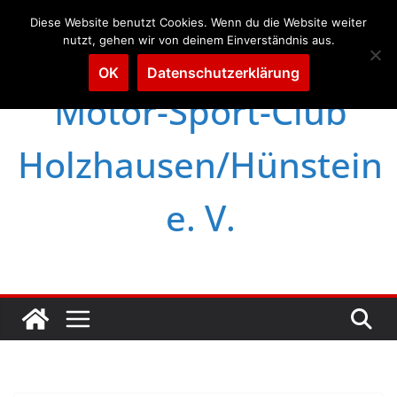
Dies ist ein Demo-Shop zu Testzwecken – Bestellungen
Diese Website benutzt Cookies. Wenn du die Website weiter
werden nicht abgewickelt.
Verwerfen
nutzt, gehen wir von deinem Einverständnis aus.
OK
Datenschutzerklärung
Zum
Motor-Sport-Club
Inhalt
springen
Holzhausen/Hünstein
e. V.
MSC Holzhausen