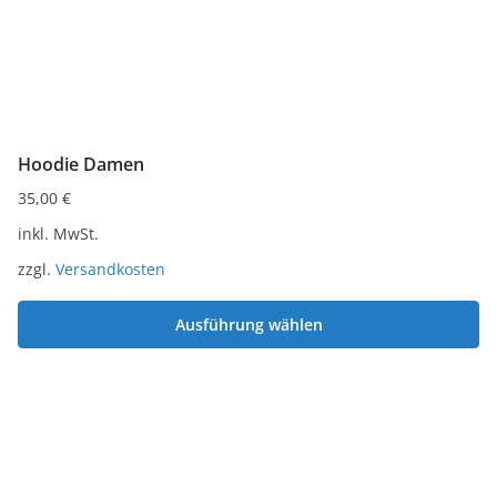
gewählt
werden
Hoodie Damen
35,00
€
inkl. MwSt.
zzgl.
Versandkosten
Ausführung wählen
Dieses
Produkt
weist
mehrere
Varianten