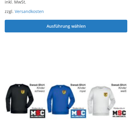
inkl. MwSt.
zzgl.
Versandkosten
Ausführung wählen
Dieses
Produkt
weist
mehrere
Varianten
auf.
Die
Optionen
können
auf
der
Produktseite