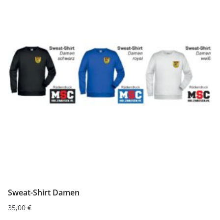
mehrere
Varianten
auf.
Die
Optionen
können
auf
der
Produktseite
gewählt
werden
Sweat-Shirt Damen
35,00
€