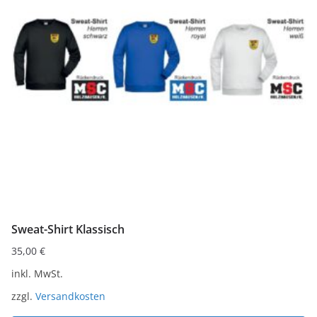
auf.
Die
Optionen
können
auf
der
Produktseite
gewählt
werden
Sweat-Shirt Klassisch
35,00
€
inkl. MwSt.
zzgl.
Versandkosten