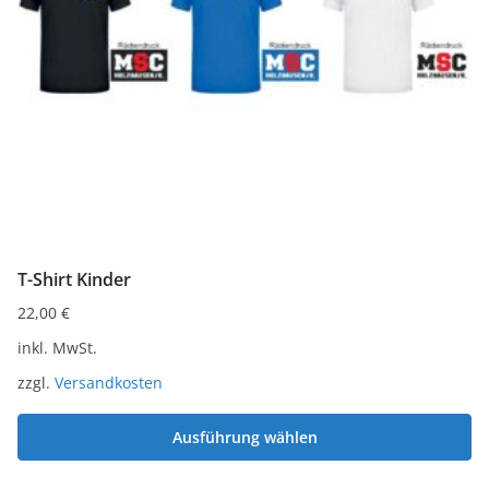
können
auf
der
Produktseite
gewählt
werden
T-Shirt Kinder
22,00
€
inkl. MwSt.
zzgl.
Versandkosten
Ausführung wählen
Dieses