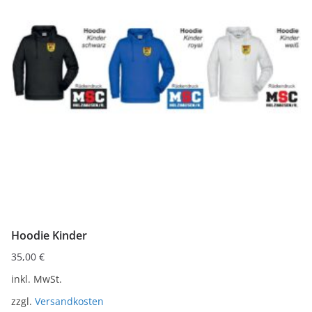
auf.
Die
Optionen
können
auf
der
Produktseite
gewählt
werden
Hoodie Kinder
35,00
€
inkl. MwSt.
zzgl.
Versandkosten