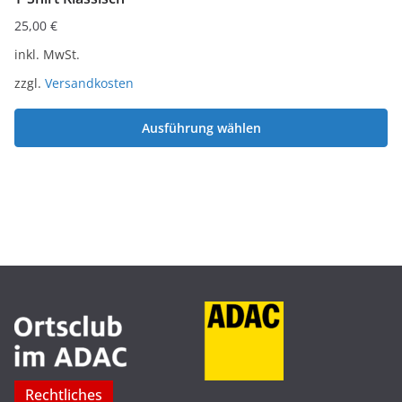
25,00
€
inkl. MwSt.
zzgl.
Versandkosten
Ausführung wählen
Dieses
Produkt
weist
mehrere
Varianten
auf.
Die
Optionen
können
auf
Rechtliches